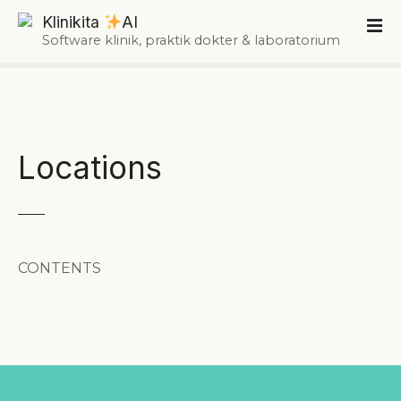
L
Klinikita
AI
e
Software klinik, praktik dokter & laboratorium
w
a
t
i
k
Locations
e
k
o
n
t
e
CONTENTS
n