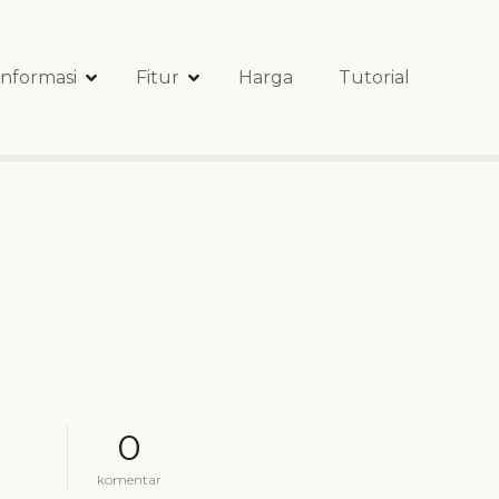
Informasi
Fitur
Harga
Tutorial
0
d
komentar
i