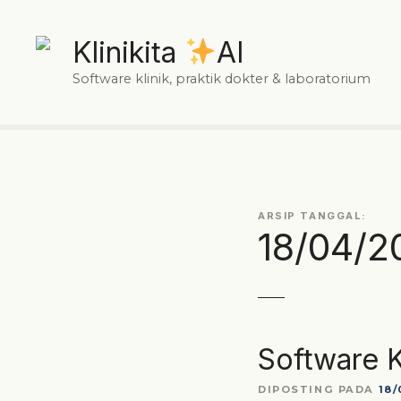
L
e
Klinikita
AI
w
a
Software klinik, praktik dokter & laboratorium
t
i
k
e
k
o
ARSIP TANGGAL:
n
18/04/2
t
e
n
Software K
DIPOSTING PADA
18/