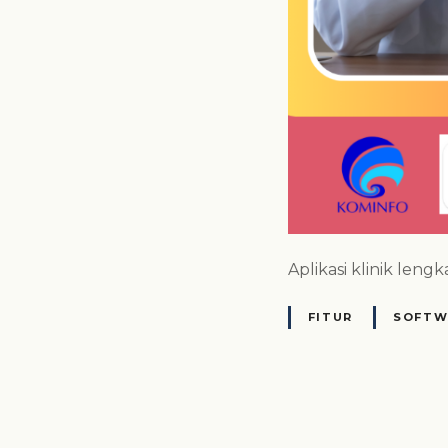
Aplikasi klinik leng
FITUR
SOFTW
N